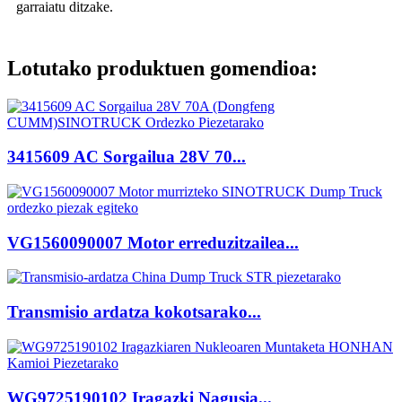
garraiatu ditzake.
Lotutako produktuen gomendioa:
3415609 AC Sorgailua 28V 70...
VG1560090007 Motor erreduzitzailea...
Transmisio ardatza kokotsarako...
WG9725190102 Iragazki Nagusia...