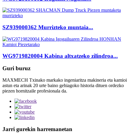
SZ939000362 Murrizteko muntaia...
WG9719820004 Kabina altxatzeko zilindroa...
Guri buruz
MAXMECH Txinako markako ingeniaritza makineria eta kamioi
astun eta arinak 20 urte baino gehiagoko historia dituen ordezko
piezen hornitzaile profesionala da.
Jarri gurekin harremanetan