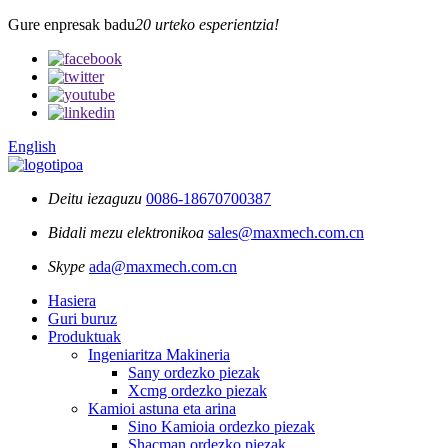
Gure enpresak badu
20 urteko esperientzia!
English
Deitu iezaguzu
0086-18670700387
Bidali mezu elektronikoa
sales@maxmech.com.cn
Skype
ada@maxmech.com.cn
Hasiera
Guri buruz
Produktuak
Ingeniaritza Makineria
Sany ordezko piezak
Xcmg ordezko piezak
Kamioi astuna eta arina
Sino Kamioia ordezko piezak
Shacman ordezko piezak