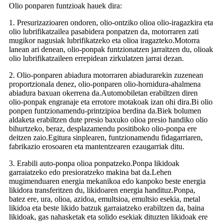
Olio ponparen funtzioak hauek dira:
1. Presurizazioaren ondoren, olio-ontziko olioa olio-iragazkira eta
olio lubrifikatzailea pasabidera ponpatzen da, motorraren zati
mugikor nagusiak lubrifikatzeko eta olioa iragazteko.Motorra
lanean ari denean, olio-ponpak funtzionatzen jarraitzen du, olioak
olio lubrifikatzaileen errepidean zirkulatzen jarrai dezan.
2. Olio-ponparen abiadura motorraren abiadurarekin zuzenean
proportzionala denez, olio-ponparen olio-hornidura-ahalmena
abiadura baxuan okerrena da.Automobiletan erabiltzen diren
olio-ponpak engranaje eta errotore motakoak izan ohi dira.Bi olio
ponpen funtzionamendu-printzipioa berdina da.Biek bolumen
aldaketa erabiltzen dute presio baxuko olioa presio handiko olio
bihurtzeko, beraz, desplazamendu positiboko olio-ponpa ere
deitzen zaio.Egitura sinplearen, funtzionamendu fidagarriaren,
fabrikazio erosoaren eta mantentzearen ezaugarriak ditu.
3. Erabili auto-ponpa olioa ponpatzeko.Ponpa likidoak
garraiatzeko edo presioratzeko makina bat da.Lehen
mugimenduaren energia mekanikoa edo kanpoko beste energia
likidora transferitzen du, likidoaren energia handituz.Ponpa,
batez ere, ura, olioa, azidoa, emultsioa, emultsio esekia, metal
likidoa eta beste likido batzuk garraiatzeko erabiltzen da, baina
likidoak, gas nahasketak eta solido esekiak dituzten likidoak ere