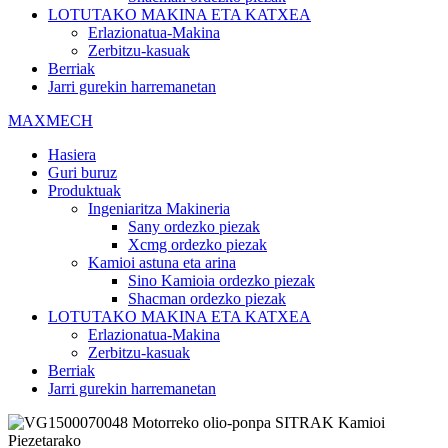
LOTUTAKO MAKINA ETA KATXEA
Erlazionatua-Makina
Zerbitzu-kasuak
Berriak
Jarri gurekin harremanetan
MAXMECH
Hasiera
Guri buruz
Produktuak
Ingeniaritza Makineria
Sany ordezko piezak
Xcmg ordezko piezak
Kamioi astuna eta arina
Sino Kamioia ordezko piezak
Shacman ordezko piezak
LOTUTAKO MAKINA ETA KATXEA
Erlazionatua-Makina
Zerbitzu-kasuak
Berriak
Jarri gurekin harremanetan