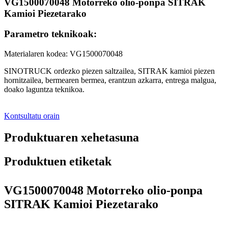
VG1500070048 Motorreko olio-ponpa SITRAK
Kamioi Piezetarako
Parametro teknikoak:
Materialaren kodea: VG1500070048
SINOTRUCK ordezko piezen saltzailea, SITRAK kamioi piezen
hornitzailea, bermearen bermea, erantzun azkarra, entrega malgua,
doako laguntza teknikoa.
Kontsultatu orain
Produktuaren xehetasuna
Produktuen etiketak
VG1500070048 Motorreko olio-ponpa
SITRAK Kamioi Piezetarako