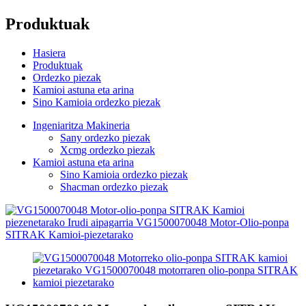
Produktuak
Hasiera
Produktuak
Ordezko piezak
Kamioi astuna eta arina
Sino Kamioia ordezko piezak
Ingeniaritza Makineria
Sany ordezko piezak
Xcmg ordezko piezak
Kamioi astuna eta arina
Sino Kamioia ordezko piezak
Shacman ordezko piezak