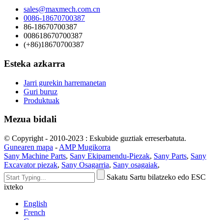
sales@maxmech.com.cn
0086-18670700387
86-18670700387
008618670700387
(+86)18670700387
Esteka azkarra
Jarri gurekin harremanetan
Guri buruz
Produktuak
Mezua bidali
© Copyright - 2010-2023 : Eskubide guztiak erreserbatuta.
Gunearen mapa
-
AMP Mugikorra
Sany Machine Parts
,
Sany Ekipamendu-Piezak
,
Sany Parts
,
Sany
Excavator piezak
,
Sany Osagarria
,
Sany osagaiak
,
Sakatu Sartu bilatzeko edo ESC
ixteko
English
French