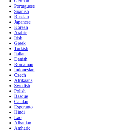
German
Portuguese
Spanish
Russian
Japanese
Korean
Arabic
Irish
Greek
Turkish
Italian
Danish
Romanian
Indonesian
Czech
Afrikaans
Swedish
Polish
Basque
Catalan
Esperanto
Hindi
Lao
Albanian
Amharic