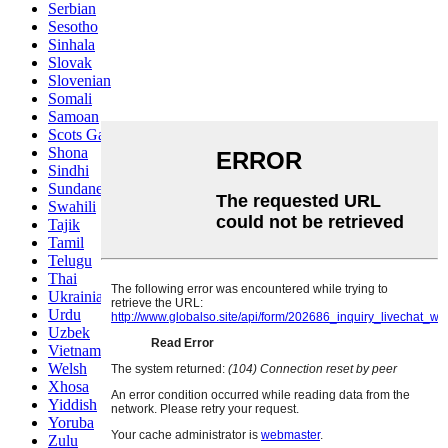
Serbian
Sesotho
Sinhala
Slovak
Slovenian
Somali
Samoan
Scots Gaelic
Shona
Sindhi
Sundanese
Swahili
Tajik
Tamil
Telugu
Thai
Ukrainian
Urdu
Uzbek
Vietnamese
Welsh
Xhosa
Yiddish
Yoruba
Zulu